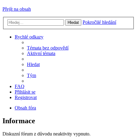
Přejít na obsah
Pokročilé hledání
Hledat
Rychlé odkazy
Témata bez odpovědí
Aktivní témata
Hledat
Tým
FAQ
Přihlásit se
Registrovat
Obsah fóra
Informace
Diskuzní fórum z důvodu neaktivity vypnuto.