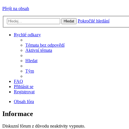
Přejít na obsah
Pokročilé hledání
Hledat
Rychlé odkazy
Témata bez odpovědí
Aktivní témata
Hledat
Tým
FAQ
Přihlásit se
Registrovat
Obsah fóra
Informace
Diskuzní fórum z důvodu neaktivity vypnuto.