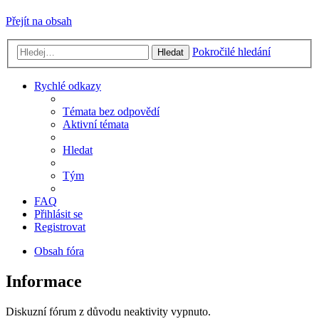
Přejít na obsah
Pokročilé hledání
Hledat
Rychlé odkazy
Témata bez odpovědí
Aktivní témata
Hledat
Tým
FAQ
Přihlásit se
Registrovat
Obsah fóra
Informace
Diskuzní fórum z důvodu neaktivity vypnuto.