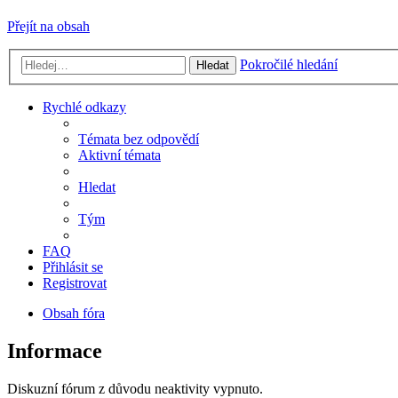
Přejít na obsah
Pokročilé hledání
Hledat
Rychlé odkazy
Témata bez odpovědí
Aktivní témata
Hledat
Tým
FAQ
Přihlásit se
Registrovat
Obsah fóra
Informace
Diskuzní fórum z důvodu neaktivity vypnuto.