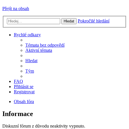
Přejít na obsah
Pokročilé hledání
Hledat
Rychlé odkazy
Témata bez odpovědí
Aktivní témata
Hledat
Tým
FAQ
Přihlásit se
Registrovat
Obsah fóra
Informace
Diskuzní fórum z důvodu neaktivity vypnuto.