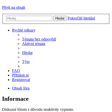
Přejít na obsah
Pokročilé hledání
Hledat
Rychlé odkazy
Témata bez odpovědí
Aktivní témata
Hledat
Tým
FAQ
Přihlásit se
Registrovat
Obsah fóra
Informace
Diskuzní fórum z důvodu neaktivity vypnuto.