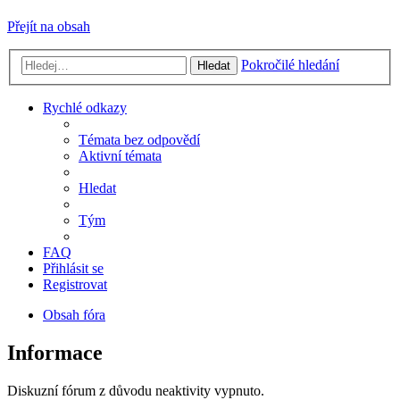
Přejít na obsah
Pokročilé hledání
Hledat
Rychlé odkazy
Témata bez odpovědí
Aktivní témata
Hledat
Tým
FAQ
Přihlásit se
Registrovat
Obsah fóra
Informace
Diskuzní fórum z důvodu neaktivity vypnuto.