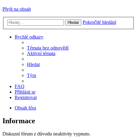
Přejít na obsah
Pokročilé hledání
Hledat
Rychlé odkazy
Témata bez odpovědí
Aktivní témata
Hledat
Tým
FAQ
Přihlásit se
Registrovat
Obsah fóra
Informace
Diskuzní fórum z důvodu neaktivity vypnuto.